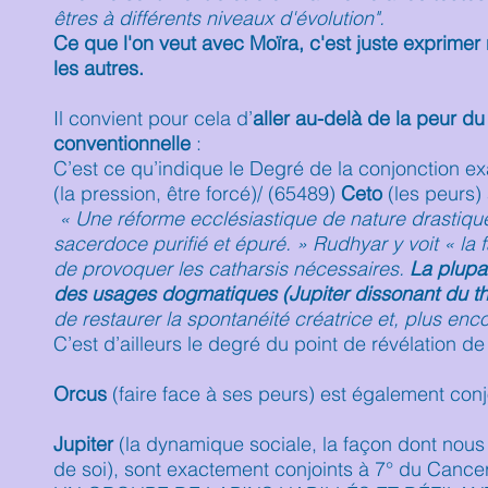
êtres à différents niveaux d'évolution".
Ce que l'on veut avec Moïra, c'est juste exprimer 
les autres.
Il convient pour cela d’
aller au-delà de la peur du
conventionnelle
:
C’est ce qu’indique le Degré de la conjonction e
(la pression, être forcé)/ (65489)
Ceto
(les peurs)
« Une réforme ecclésiastique de nature drastique
sacerdoce purifié et épuré. » Rudhyar y voit « la f
de provoquer les catharsis nécessaires.
La plupar
des usages dogmatiques (Jupiter dissonant du t
de restaurer la spontanéité créatrice et, plus enco
C’est d’ailleurs le degré du point de révélation d
Orcus
(faire face à ses peurs) est également conjo
Jupiter
(la dynamique sociale, la façon dont nou
de soi), sont exactement conjoints à 7° du Cancer