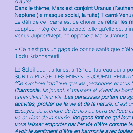
d’autre.
"
Dans le thème, Mars est conjoint Uranus (l’authent
Neptune (le masque social, la fuite) T carré Vénus
Le défi de ce Tcarré est de choisir de
retirer les
adaptée, intégrée à la société telle qu’elle est a
Venus-Jupiter/Neptune opposé à Mars/Uranus).
« Ce n’est pas un gage de bonne santé que d’êtr
Jiddu Krishnamurti
Le Soleil
quant à lui est à 13° du Taureau qui a p
SUR LA PLAGE, LES ENFANTS JOUENT PENDA
"Ce symbole implique que les personnes et tous l
l'harmonie.
Ils jouent, s'amusent et vivent au bord 
poursuivent leur vie.
Les personnes portant ce sy
activités, profiter de la vie et de la nature.
C'est un
Essayez de prendre du temps au bord de l'eau et 
va-et-vient de la marée,
les gens font ce qui leur 
vous laisser emporter par l'envie d'être comme le
Avoir le sentiment d'être en harmonie avec toutes