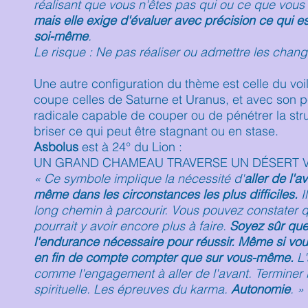
réalisant que vous n'êtes pas qui ou ce que vous 
mais elle exige d'évaluer avec précision ce qui est 
soi-même
.
Le risque : Ne pas réaliser ou admettre les chan
Une autre configuration du thème est celle du voi
coupe celles de Saturne et Uranus, et avec son p
radicale capable de couper ou de pénétrer la stru
briser ce qui peut être stagnant ou en stase.
Asbolus
est à 24° du Lion :
UN GRAND CHAMEAU TRAVERSE UN DÉSERT V
« Ce symbole implique la nécessité d'
aller de l'a
même dans les circonstances les plus difficiles.
I
long chemin à parcourir. Vous pouvez constater q
pourrait y avoir encore plus à faire.
Soyez sûr que
l'endurance nécessaire pour réussir. Même si vou
en fin de compte compter que sur vous-même.
L'
comme l'engagement à aller de l'avant. Terminer l
spirituelle. Les épreuves du karma.
Autonomie
. »