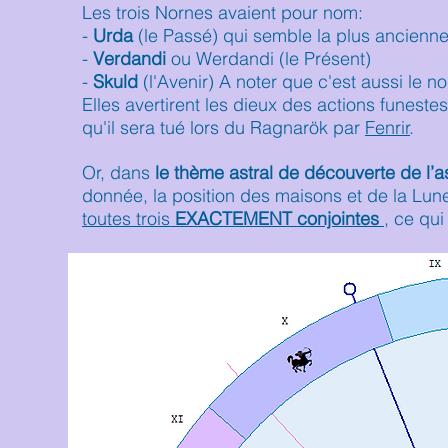
Les trois Nornes avaient pour nom:
-
Urda
(le Passé) qui semble la plus ancienne
-
Verdandi
ou Werdandi (le Présent)
-
Skuld
(l'Avenir) A noter que c'est aussi le 
Elles avertirent les dieux des actions funeste
qu'il sera tué lors du Ragnarök par
Fenrir
.
Or, dans
le thème astral de découverte de l’a
donnée, la position des maisons et de la Lun
toutes trois
EXACTEMENT conjointes
, ce qu