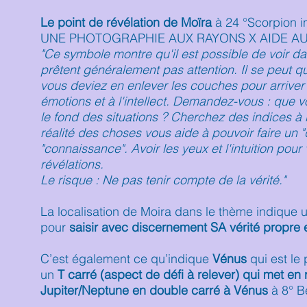
Le point de révélation de Moïra
à 24 °Scorpion i
UNE PHOTOGRAPHIE AUX RAYONS X AIDE A
"Ce symbole montre qu'il est possible de voir 
prêtent généralement pas attention. Il se peut 
vous deviez en enlever les couches pour arriver à
émotions et à l'intellect. Demandez-vous : que vo
le fond des situations ? Cherchez des indices à l
réalité des choses vous aide à pouvoir faire un "di
"connaissance". Avoir les yeux et l'intuition pour
révélations.
Le risque : Ne pas tenir compte de la vérité."
La localisation de Moira dans le thème indique u
pour
saisir avec discernement SA vérité propre e
C’est également ce qu’indique
Vénus
qui est le 
un
T carré (aspect de défi à relever) qui met en
Jupiter/Neptune en double carré à Vénus
à 8° B